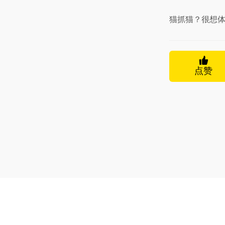
猫抓猫？很想
点赞